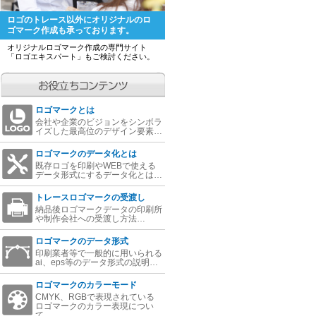
ロゴのトレース以外にオリジナルのロ
ゴマーク作成も承っております。
オリジナルロゴマーク作成の専門サイト
「ロゴエキスパート」もご検討ください。
ロゴマークとは
会社や企業のビジョンをシンボラ
イズした最高位のデザイン要素…
ロゴマークのデータ化とは
既存ロゴを印刷やWEBで使える
データ形式にするデータ化とは…
トレースロゴマークの受渡し
納品後ロゴマークデータの印刷所
や制作会社への受渡し方法…
ロゴマークのデータ形式
印刷業者等で一般的に用いられる
ai、eps等のデータ形式の説明…
ロゴマークのカラーモード
CMYK、RGBで表現されている
ロゴマークのカラー表現につい
て…