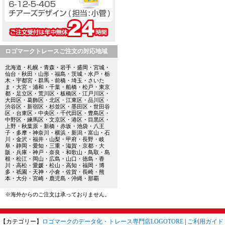
ロゴマークトレースご注文の対応地域
北海道・札幌・青森・岩手・盛岡・宮城・
仙台・秋田・山形・福島・茨城・水戸・栃
木・宇都宮・群馬・前橋・埼玉・さいた
ま・大宮・浦和・千葉・船橋・松戸・東京
都・足立区・荒川区・板橋区・江戸川区・
大田区・葛飾区・北区・江東区・品川区・
渋谷区・新宿区・杉並区・墨田区・世田谷
区・台東区・中央区・千代田区・豊島区・
中野区・練馬区・文京区・港区・目黒区・
上野・秋葉原・新橋・赤坂・池袋・八王
子・多摩・神奈川・横浜・新潟・富山・石
川・金沢・福井・山梨・甲府・長野・岐
阜・静岡・愛知・三重・滋賀・京都・大
阪・兵庫・神戸・奈良・和歌山・鳥取・島
根・松江・岡山・広島・山口・徳島・香
川・高松・愛媛・松山・高知・福岡・博
多・祇園・天神・小倉・佐賀・長崎・熊
本・大分・宮崎・鹿児島・沖縄・那覇
※海外からのご注文は承っておりません。
【カテゴリー】
ロゴマークのデータ化・トレース専門店LOGOTORE
|
ご利用ガイド