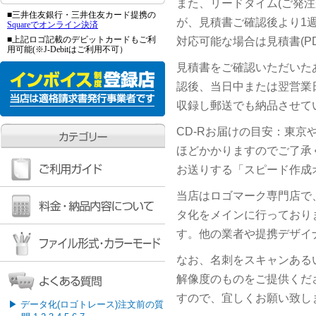
また、リードタイム(ご発
■三井住友銀行・三井住友カード提携の
が、見積書ご確認後より1
Squareでオンライン決済
■上記ロゴ記載のデビットカードもご利
対応可能な場合は見積書(P
用可能(※J-Debitはご利用不可）
見積書をご確認いただいた
認後、当日中または翌営業
収録し郵送でも納品させて
CD-Rお届けの目安：東京
ほどかかりますのでご了承
お送りする「スピード作成オ
当店はロゴマーク専門店で
タ化をメインに行っており
す。他の業者や提携デザイ
なお、名刺をスキャンある
解像度のものをご提供くだ
すので、宜しくお願い致し
▶
データ化(ロゴトレース)注文前の質