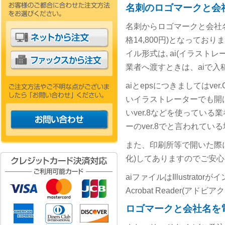
名刺のロゴマークと会社
名刺からロゴマークと会社名
格14,800円)となって
イル形式は, ai(イラストレ
業者へ渡すときは、aiで入
aiとepsにつきましてはv
いイラストレーターでも開け
いver.8などを使ってい
ーのver.8でと言われて
また、印刷所等で開いた際
化)してありますのでご安
aiファイルはIllustra
Acrobat Reader(
ロゴマークと会社名を