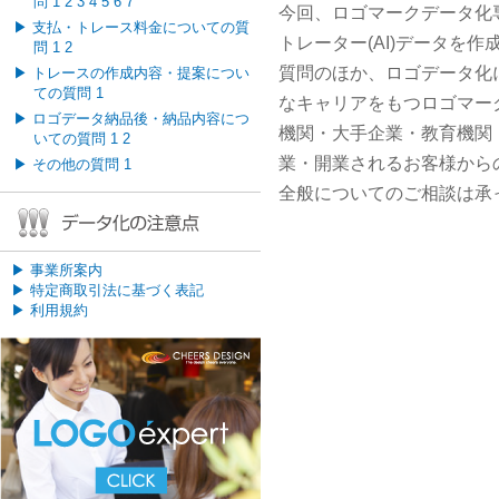
問
1
2
3
4
5
6
7
今回、ロゴマークデータ化専
▶
支払・トレース料金についての質
トレーター(AI)データを
問
1
2
質問のほか、ロゴデータ化
▶
トレースの作成内容・提案につい
ての質問
1
なキャリアをもつロゴマー
▶
ロゴデータ納品後・納品内容につ
機関・大手企業・教育機関
いての質問
1
2
業・開業されるお客様から
▶
その他の質問
1
全般についてのご相談は承
▶
事業所案内
▶
特定商取引法に基づく表記
▶
利用規約