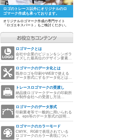
ロゴのトレース以外にオリジナルのロ
ゴマーク作成も承っております。
オリジナルロゴマーク作成の専門サイト
「ロゴエキスパート」もご検討ください。
ロゴマークとは
会社や企業のビジョンをシンボラ
イズした最高位のデザイン要素…
ロゴマークのデータ化とは
既存ロゴを印刷やWEBで使える
データ形式にするデータ化とは…
トレースロゴマークの受渡し
納品後ロゴマークデータの印刷所
や制作会社への受渡し方法…
ロゴマークのデータ形式
印刷業者等で一般的に用いられる
ai、eps等のデータ形式の説明…
ロゴマークのカラーモード
CMYK、RGBで表現されている
ロゴマークのカラー表現につい
て…