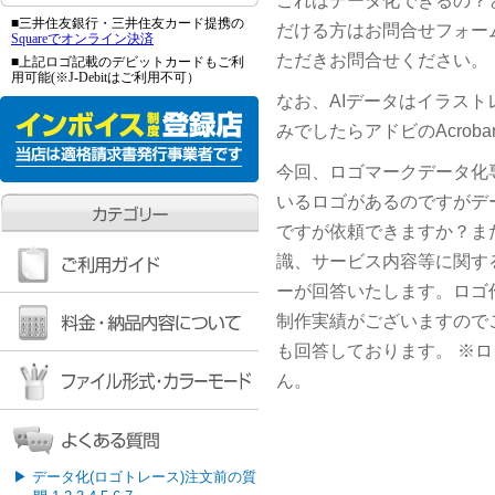
これはデータ化できるの？
■三井住友銀行・三井住友カード提携の
だける方はお問合せフォー
Squareでオンライン決済
ただきお問合せください。
■上記ロゴ記載のデビットカードもご利
用可能(※J-Debitはご利用不可）
なお、AIデータはイラス
みでしたらアドビのAcrob
今回、ロゴマークデータ化専
いるロゴがあるのですがデ
ですが依頼できますか？ま
識、サービス内容等に関す
ーが回答いたします。ロゴ
制作実績がございますので
も回答しております。 ※
ん。
▶
データ化(ロゴトレース)注文前の質