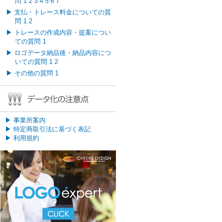
問
1
2
3
4
5
6
7
▶
支払・トレース料金についての質
問
1
2
▶
トレースの作成内容・提案につい
ての質問
1
▶
ロゴデータ納品後・納品内容につ
いての質問
1
2
▶
その他の質問
1
▶
事業所案内
▶
特定商取引法に基づく表記
▶
利用規約