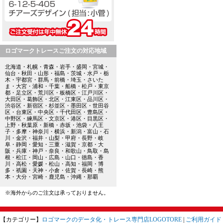
ロゴマークトレースご注文の対応地域
北海道・札幌・青森・岩手・盛岡・宮城・
仙台・秋田・山形・福島・茨城・水戸・栃
木・宇都宮・群馬・前橋・埼玉・さいた
ま・大宮・浦和・千葉・船橋・松戸・東京
都・足立区・荒川区・板橋区・江戸川区・
大田区・葛飾区・北区・江東区・品川区・
渋谷区・新宿区・杉並区・墨田区・世田谷
区・台東区・中央区・千代田区・豊島区・
中野区・練馬区・文京区・港区・目黒区・
上野・秋葉原・新橋・赤坂・池袋・八王
子・多摩・神奈川・横浜・新潟・富山・石
川・金沢・福井・山梨・甲府・長野・岐
阜・静岡・愛知・三重・滋賀・京都・大
阪・兵庫・神戸・奈良・和歌山・鳥取・島
根・松江・岡山・広島・山口・徳島・香
川・高松・愛媛・松山・高知・福岡・博
多・祇園・天神・小倉・佐賀・長崎・熊
本・大分・宮崎・鹿児島・沖縄・那覇
※海外からのご注文は承っておりません。
【カテゴリー】
ロゴマークのデータ化・トレース専門店LOGOTORE
|
ご利用ガイド