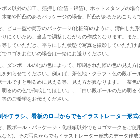
ンボス以外の加工、箔押し(金箔・銀箔)、ホットスタンプの場
、木箱や凹凸のあるパッケージの場合、凹凸があるためこちら
お、ピロー型や筒形のパッケージ(化粧箱)のように、湾曲した
かりにくいため、当店で調整しながらの作成となります。また
る等していただき、平らにした状態で写真を撮影していただけ
どでロゴをお使いの場合は一緒にお送りください。
た、ダンボールの地の色によって、印刷された際の色の見え方
色を知らせてください。例えば、茶色地・クラフト色の段ボー
ボールですと明るめに見える等、見え方が異なります。「茶色
、明るめの色で作成してほしい」、「白い段ボールのため明る
」等のご希望をお伝えください。
刺やチラシ、看板のロゴからでもイラストレーター形式
お、段ボール・パッケージ・化粧箱以外でもロゴマークをご使用
板など)、その写真からでもイラストレーター形式のデータ作成