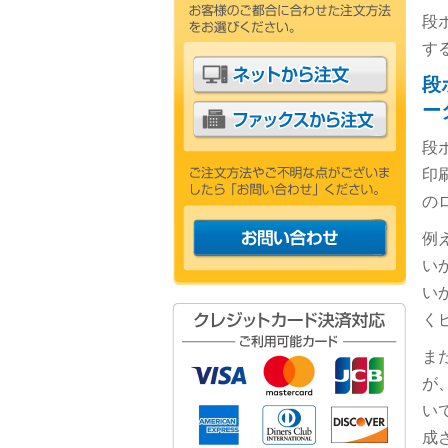
段
す
段
ー
段
印
の
例
い
い
く
ま
が
い
成