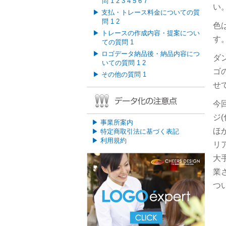
問
1
2
3
4
5
6
7
い
▶
支払・トレース料金についての質
問
1
2
色
▶
トレースの作成内容・提案につい
す
ての質問
1
▶
ロゴデータ納品後・納品内容につ
ダ
いての質問
1
2
ゴ
▶
その他の質問
1
せ
今
ジ
▶
事業所案内
ほ
▶
特定商取引法に基づく表記
▶
利用規約
リ
大
業
つ