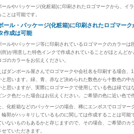
ボールやパッケージ(化粧箱)に印刷されたロゴマークから、イ
ることは可能です。
ボール・パッケージ(化粧箱)に印刷されたロゴマー
タ作成は可能
ボールやパッケージ等に印刷されているロゴマークのカラーは段
刷所)が用意した特色インクで作成されていることがほとんどか
ロゴのカラーをお伝えください。
えばダンボール屋さんでロゴマークや会社名を印刷する場合、1
かと思います。緑、青、赤など決められた数色から十数色の中
かと思いますが、実際にロゴマークで使用している色は緑では
ピンク色だった場合はお伝えください。ご希望の色に近い色で
た、化粧箱などのパッケージの場合、稀にエンボスでロゴマー
、輪郭がハッキリしているものに関しては作成することは可能
ていないものもあるかと存じますので、その場合、ご希望のカ
させていただきます。