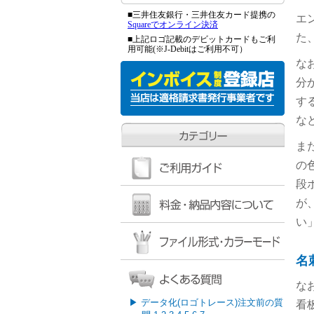
■三井住友銀行・三井住友カード提携の
エ
Squareでオンライン決済
た
■上記ロゴ記載のデビットカードもご利
用可能(※J-Debitはご利用不可）
な
分
す
な
ま
の
段
が
い
名
な
▶
データ化(ロゴトレース)注文前の質
看