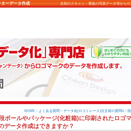
ーターデータ作成
名刺のスキャン・看板の写真データ等からロ
HOME
>
よくある質問
>
データ化(ロゴトレース)注文前の質問4
> 
.段ボールやパッケージ(化粧箱)に印刷されたロゴ
のデータ作成はできますか？