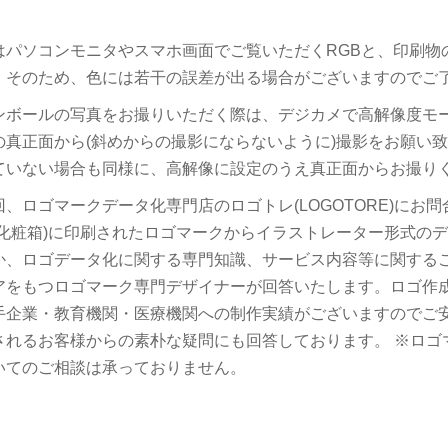
。
はパソコンモニタやスマホ画面でご覧いただくRGBと、印刷物
。そのため、色には若干の誤差が出る場合がございますのでご
ンボールの写真をお撮りいただく際は、デジカメで高解像度モ
の真正面から(斜めからの撮影にならないように)撮影をお願い
ていない場合も同様に、高解像に設定のうえ真正面からお撮り
回、ロゴマークデータ化専門店のロゴトレ(LOGOTORE)にお
(化粧箱)に印刷されたロゴマークからイラストレーター形式の
か、ロゴデータ化に関する専門知識、サービス内容等に関する
アをもつロゴマーク専門デザイナーが回答いたします。ロゴ作
手企業・教育機関・医療機関への制作実績がございますのでご
されるお客様からの素朴な疑問にも回答しております。 ※ロゴ
いてのご相談は承っておりません。