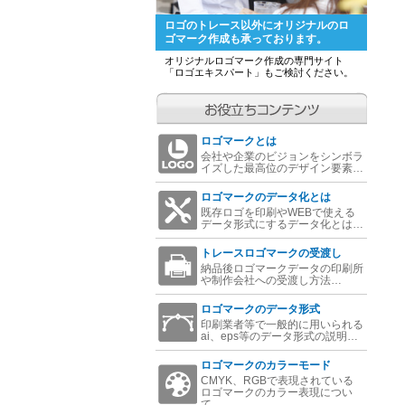
ロゴのトレース以外にオリジナルのロ
ゴマーク作成も承っております。
オリジナルロゴマーク作成の専門サイト
「ロゴエキスパート」もご検討ください。
ロゴマークとは
会社や企業のビジョンをシンボラ
イズした最高位のデザイン要素…
ロゴマークのデータ化とは
既存ロゴを印刷やWEBで使える
データ形式にするデータ化とは…
トレースロゴマークの受渡し
納品後ロゴマークデータの印刷所
や制作会社への受渡し方法…
ロゴマークのデータ形式
印刷業者等で一般的に用いられる
ai、eps等のデータ形式の説明…
ロゴマークのカラーモード
CMYK、RGBで表現されている
ロゴマークのカラー表現につい
て…