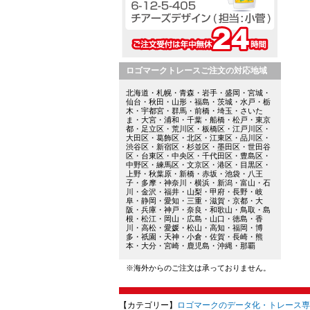
ロゴマークトレースご注文の対応地域
北海道・札幌・青森・岩手・盛岡・宮城・
仙台・秋田・山形・福島・茨城・水戸・栃
木・宇都宮・群馬・前橋・埼玉・さいた
ま・大宮・浦和・千葉・船橋・松戸・東京
都・足立区・荒川区・板橋区・江戸川区・
大田区・葛飾区・北区・江東区・品川区・
渋谷区・新宿区・杉並区・墨田区・世田谷
区・台東区・中央区・千代田区・豊島区・
中野区・練馬区・文京区・港区・目黒区・
上野・秋葉原・新橋・赤坂・池袋・八王
子・多摩・神奈川・横浜・新潟・富山・石
川・金沢・福井・山梨・甲府・長野・岐
阜・静岡・愛知・三重・滋賀・京都・大
阪・兵庫・神戸・奈良・和歌山・鳥取・島
根・松江・岡山・広島・山口・徳島・香
川・高松・愛媛・松山・高知・福岡・博
多・祇園・天神・小倉・佐賀・長崎・熊
本・大分・宮崎・鹿児島・沖縄・那覇
※海外からのご注文は承っておりません。
【カテゴリー】
ロゴマークのデータ化・トレース専門